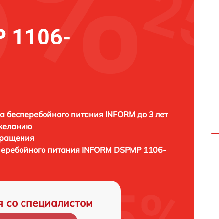
 1106-
а бесперебойного питания INFORM до 3 лет
 желанию
бращения
перебойного питания
INFORM DSPMP 1106-
я со специалистом