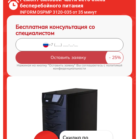
бесперебойного питания
INFORM DSPMP 3120-035 от 35 минут
Бесплатная консультация со
специалистом
Оставить заявку
Нажимая на кнопку "Оставить заявку" Вы соглашаетесь c
политикой
конфиденциальности
Скидка по